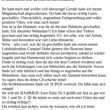
Ihr habt mich mal wieder voll überzeugt! Gerade habe ich meine
Mitgliedschaft abgeschlossen. Da habt ihr etwas richtig Gutes
geschaffen. Übersichtlich, angenehme Farbgestaltung und voller
positiver Vibes, wie man euch kennt!
Das ist ja der Hammer, was ihr da für eine Plattform geschaffen
habt. Ein absoluter Wahnsinn!!! Ich habe schon drei Videos
geschaut und bin richtig begeistert. P.S. Ich sehe, wie viel Arbeit,
Mühe und besonders wie viel Liebe drinsteckt.
Wow - sehr cool, was ihr da geschaffen habt mit eurem neuen
Lehrkraftonline-Campus! Habe gestern den Burnout-Input
angesehen und werde definitiv davon profitieren, sobald es wieder
losgeht und das Hamsterrad sich wieder beginnt zu drehen.
Finde es richtig cool, dass du das mit dem Cortisol erwähnst und
auch die Erklärungen von uns Menschen aus der Steinzeit. Sowas
finde ich sehr hilfreich und das bringt es angenehm auf die
Metaebene, dass man sich selber auch mit Abstand betrachten kann.
So super, dass du deine GEschichte teilst!
Die Reflektionslisten finde ich SUPER wertvoll. Da fühlt man sich
ertappt!
Ihr seid der HAMMER! Euer Baby Nr.3 gefällt mir fast so gut wie
Nr. 1 und Nr. 2. 😉 Ihr könnt so stolz auf euch sein! Feiert das mal
so richtig richtig!!!
Du würdest laut lachen, wenn du wüsstest, wie oft ich beim