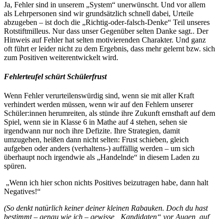
Ja, Fehler sind in unserem „System“ unerwünscht. Und vor allem
als Lehrpersonen sind wir grundsätzlich schnell dabei, Urteile
abzugeben – ist doch die „Richtig-oder-falsch-Denke“ Teil unseres
Rotstiftmilleus. Nur dass unser Gegenüber selten Danke sagt.. Der
Hinweis auf Fehler hat selten motivierenden Charakter. Und ganz
oft führt er leider nicht zu dem Ergebnis, dass mehr gelernt bzw. sich
zum Positiven weiterentwickelt wird.
Fehlerteufel schürt Schülerfrust
Wenn Fehler verurteilenswürdig sind, wenn sie mit aller Kraft
verhindert werden müssen, wenn wir auf den Fehlern unserer
Schüler:innen herumreiten, als stünde ihre Zukunft ernsthaft auf dem
Spiel, wenn sie in Klasse 6 in Mathe auf 4 stehen, sehen sie
irgendwann nur noch ihre Defizite. Ihre Strategien, damit
umzugehen, heißen dann nicht selten: Frust schieben, gleich
aufgeben oder anders (verhaltens-) auffällig werden – um sich
überhaupt noch irgendwie als „Handelnde“ in diesem Laden zu
spüren.
„Wenn ich hier schon nichts Positives beizutragen habe, dann halt
Negatives!“
(So denkt natürlich keiner deiner kleinen Rabauken. Doch du hast
bestimmt – genau wie ich – gewisse „Kandidaten“ vor Augen, auf