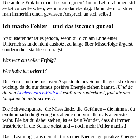
Die andere Fraktion macht es zum guten Ton im Lehrerzimmer, sich
selbst zu zerfleischen, wenn man danebenlag. Damit demnonstriert
man immerhin einen gewissen Anspruch an sich selbst!
Ich mache Fehler – und das ist auch gut so!
Stabilisierender ist es jedoch, wenn du dich am Ende einer
Unterrichtsstunde nicht
auskotzt
zu lange über Misserfolge ärgerst,
sondern dich stattdessen fragst:
Was war ein voller
Erfolg
?
Was habe ich
gelernt
?
Der Fokus auf die positiven Aspekte deines Schulalltages ist extrem
wichtig, da du nur daraus positive Energie ziehen kannst.
(Und da
du den
LockerLehrer-Podcast
rauf- und runterhörst, fällt dir das
längst nicht mehr schwer!)
Die Schwachpunkte, die Missstände, die Gefahren – die nimmst du
evolutionärbedingt von ganz alleine und vor allem als allererstes
wahr. Bleibst du dabei stehen, ist es kein Wunder, dass du immer
frustrierter in die Schule gehst und – noch mehr Fehler machst!
Das „Learning“, aus dem du trotz einer Niederlage positive Energie