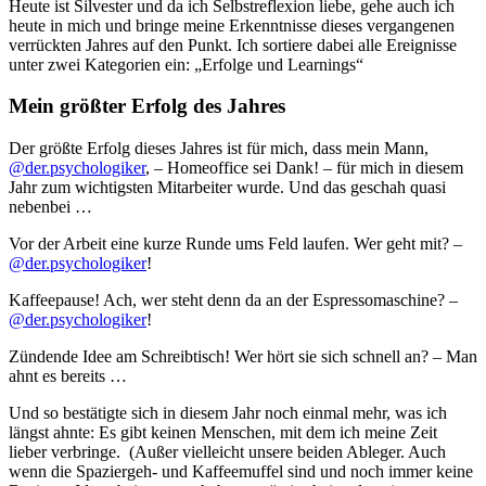
Heute ist Silvester und da ich Selbstreflexion liebe, gehe auch ich
heute in mich und bringe meine Erkenntnisse dieses vergangenen
verrückten Jahres auf den Punkt. Ich sortiere dabei alle Ereignisse
unter zwei Kategorien ein: „Erfolge und Learnings“
Mein größter Erfolg des Jahres
Der größte Erfolg dieses Jahres ist für mich, dass mein Mann,
@der.psychologiker
, – Homeoffice sei Dank! – für mich in diesem
Jahr zum wichtigsten Mitarbeiter wurde. Und das geschah quasi
nebenbei …
Vor der Arbeit eine kurze Runde ums Feld laufen. Wer geht mit? –
@der.psychologiker
!
Kaffeepause! Ach, wer steht denn da an der Espressomaschine? –
@der.psychologiker
!
Zündende Idee am Schreibtisch! Wer hört sie sich schnell an? – Man
ahnt es bereits …
Und so bestätigte sich in diesem Jahr noch einmal mehr, was ich
längst ahnte: Es gibt keinen Menschen, mit dem ich meine Zeit
lieber verbringe. (Außer vielleicht unsere beiden Ableger. Auch
wenn die Spaziergeh- und Kaffeemuffel sind und noch immer keine