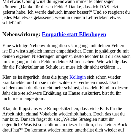
Mit etwas Übung wirst du irgendwann immer leichter sagen
können: „Danke für diesen Fehler! Danke, dass ich DAS jetzt
gelernt habe. Ich werde dadurch immer besser!“ Und so reagierst du
jedes Mal etwas gelassener, wenn in deinem Lehrerleben etwas
schiefläuft.
Nebenwirkung:
Empathie statt Ellenbogen
Eine wichtige Nebenwirkung dieses Umgangs mit deinen Fehlern
ist: Du wirst zugleich immer empathischer. Denn je gnädiger du mit
deinen eigenen Niederlagen umgehst, desto leichter fällt dir das auch
im Umgang mit den Fehlern deiner Mitmenschen. Wie wichtig das
für die Fehlerkultur an Schule ist, muss ich dir nicht erklären …
Klar, es ist ärgerlich, dass die junge
Kollegin
sich schon wieder
krankmeldet und du sie in der wilden 7c vertreten musst. Doch
seitdem auch du dich nicht mehr schämst, dass dein Kind in diesem
Jahr die x-te schwere Erkältung zu Hause auskuriert, bist du ihr
nicht mehr lange gram.
Klar, du flippst aus wie Rumpelstilzchen, dass viele Kids für die
Arbeit nicht einmal Vokabeln wiederholt haben. Doch das tust du
nur kurz. Danach fragst du sie: „Welche Strategien nutzt ihr
eigentlich? Was ist so schlimm an dieser Lektion, dass keiner Bock
drauf hat?“ Du kommst wieder runter, unterhältst dich wieder auf