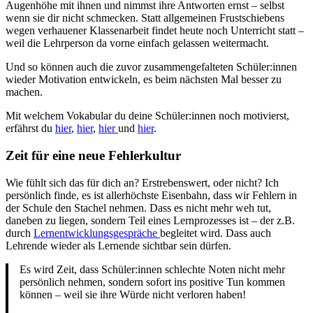
Augenhöhe mit ihnen und nimmst ihre Antworten ernst – selbst
wenn sie dir nicht schmecken. Statt allgemeinen Frustschiebens
wegen verhauener Klassenarbeit findet heute noch Unterricht statt –
weil die Lehrperson da vorne einfach gelassen weitermacht.
Und so können auch die zuvor zusammengefalteten Schüler:innen
wieder Motivation entwickeln, es beim nächsten Mal besser zu
machen.
Mit welchem Vokabular du deine Schüler:innen noch motivierst,
erfährst du
hier
,
hier
,
hier
und
hier
.
Zeit für eine neue Fehlerkultur
Wie fühlt sich das für dich an? Erstrebenswert, oder nicht? Ich
persönlich finde, es ist allerhöchste Eisenbahn, dass wir Fehlern in
der Schule den Stachel nehmen. Dass es nicht mehr weh tut,
daneben zu liegen, sondern Teil eines Lernprozesses ist – der z.B.
durch
Lernentwicklungsgespräche
begleitet wird. Dass auch
Lehrende wieder als Lernende sichtbar sein dürfen.
Es wird Zeit, dass Schüler:innen schlechte Noten nicht mehr
persönlich nehmen, sondern sofort ins positive Tun kommen
können – weil sie ihre Würde nicht verloren haben!