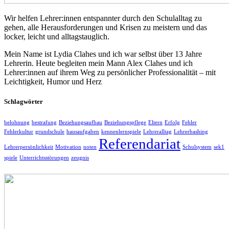
Wir helfen Lehrer:innen entspannter durch den Schulalltag zu
gehen, alle Herausforderungen und Krisen zu meistern und das
locker, leicht und alltagstauglich.
Mein Name ist Lydia Clahes und ich war selbst über 13 Jahre
Lehrerin. Heute begleiten mein Mann Alex Clahes und ich
Lehrer:innen auf ihrem Weg zu persönlicher Professionalität – mit
Leichtigkeit, Humor und Herz
Schlagwörter
belohnung
bestrafung
Beziehungsaufbau
Beziehungspflege
Eltern
Erfolg
Fehler
Fehlerkultur
grundschule
hausaufgaben
kennenlernspiele
Lehreralltag
Lehrerbashing
Referendariat
Lehrerpersönlichkeit
Motivation
noten
Schulsystem
sek1
spiele
Unterrichtsstörungen
zeugnis