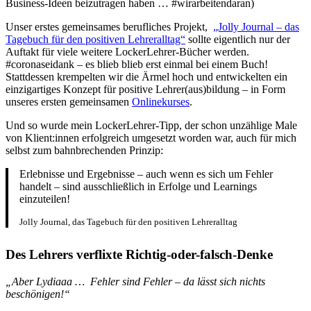
Business-Ideen beizutragen haben … #wirarbeitendaran)
Unser erstes gemeinsames berufliches Projekt,
„Jolly Journal – das
Tagebuch für den positiven Lehreralltag“
sollte eigentlich nur der
Auftakt für viele weitere LockerLehrer-Bücher werden.
#coronaseidank – es blieb blieb erst einmal bei einem Buch!
Stattdessen krempelten wir die Ärmel hoch und entwickelten ein
einzigartiges Konzept für positive Lehrer(aus)bildung – in Form
unseres ersten gemeinsamen
Onlinekurses
.
Und so wurde mein LockerLehrer-Tipp, der schon unzählige Male
von Klient:innen erfolgreich umgesetzt worden war, auch für mich
selbst zum bahnbrechenden Prinzip:
Erlebnisse und Ergebnisse – auch wenn es sich um Fehler
handelt – sind ausschließlich in Erfolge und Learnings
einzuteilen!
Jolly Journal, das Tagebuch für den positiven Lehreralltag
Des Lehrers verflixte Richtig-oder-falsch-Denke
„Aber Lydiaaa … Fehler sind Fehler – da lässt sich nichts
beschönigen!“