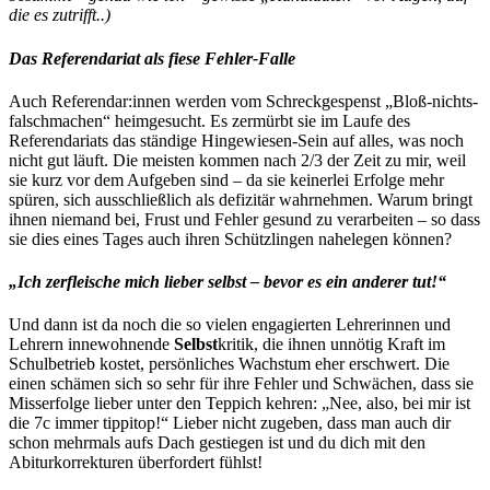
die es zutrifft..)
Das Referendariat als fiese Fehler-Falle
Auch Referendar:innen werden vom Schreckgespenst „Bloß-nichts-
falschmachen“ heimgesucht. Es zermürbt sie im Laufe des
Referendariats das ständige Hingewiesen-Sein auf alles, was noch
nicht gut läuft. Die meisten kommen nach 2/3 der Zeit zu mir, weil
sie kurz vor dem Aufgeben sind – da sie keinerlei Erfolge mehr
spüren, sich ausschließlich als defizitär wahrnehmen. Warum bringt
ihnen niemand bei, Frust und Fehler gesund zu verarbeiten – so dass
sie dies eines Tages auch ihren Schützlingen nahelegen können?
„Ich zerfleische mich lieber selbst – bevor es ein anderer tut!“
Und dann ist da noch die so vielen engagierten Lehrerinnen und
Lehrern innewohnende
Selbst
kritik, die ihnen unnötig Kraft im
Schulbetrieb kostet, persönliches Wachstum eher erschwert. Die
einen schämen sich so sehr für ihre Fehler und Schwächen, dass sie
Misserfolge lieber unter den Teppich kehren: „Nee, also, bei mir ist
die 7c immer tippitop!“ Lieber nicht zugeben, dass man auch dir
schon mehrmals aufs Dach gestiegen ist und du dich mit den
Abiturkorrekturen überfordert fühlst!